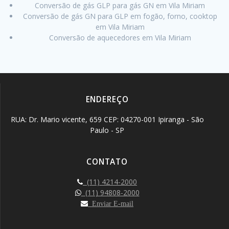
Conversão de gás GLP para gás GN em Vila Miriam
Conversão de gás GN para GLP em fogão, forno, cooktop
em Vila Miriam
Conversão de aquecedores em Vila Miriam
ENDEREÇO
RUA: Dr. Mario vicente, 659 CEP: 04270-001 Ipiranga - São
Paulo - SP
CONTATO
(11) 4214-2000
(11) 94808-2000
Enviar E-mail