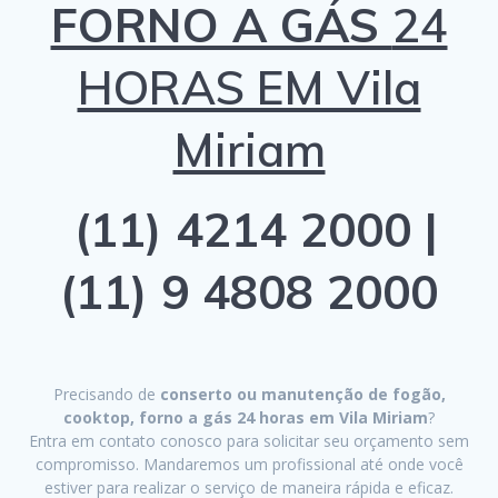
FORNO A GÁS
24
HORAS EM Vila
Miriam
(11) 4214 2000 |
(11) 9 4808 2000
Precisando de
conserto ou manutenção de fogão,
cooktop, forno a gás 24 horas em Vila Miriam
?
Entra em contato conosco para solicitar seu orçamento sem
compromisso. Mandaremos um profissional até onde você
estiver para realizar o serviço de maneira rápida e eficaz.