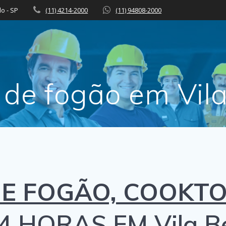
lo - SP
(11) 4214-2000
(11) 94808-2000
 de fogão em Vila
E FOGÃO, COOKTO
4 HORAS EM Vila Be