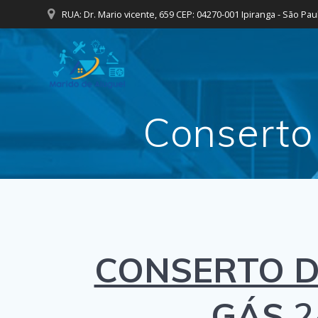
Skip
RUA: Dr. Mario vicente, 659 CEP: 04270-001 Ipiranga - São Pau
to
content
Conserto
CONSERTO D
GÁS
2