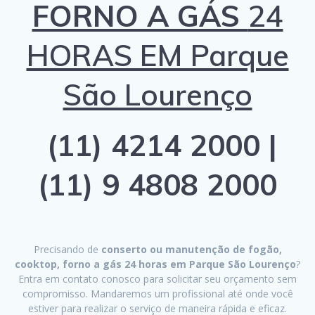
FORNO A GÁS
24
HORAS EM Parque
São Lourenço
(11) 4214 2000 |
(11) 9 4808 2000
Precisando de
conserto ou manutenção de fogão,
cooktop, forno a gás 24 horas em Parque São Lourenço
?
Entra em contato conosco para solicitar seu orçamento sem
compromisso. Mandaremos um profissional até onde você
estiver para realizar o serviço de maneira rápida e eficaz.