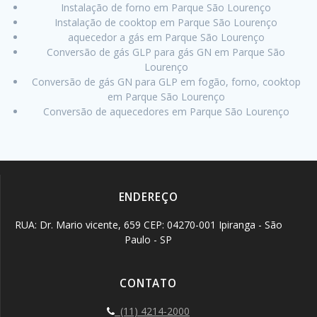
Instalação de forno em Parque São Lourenço
Instalação de cooktop em Parque São Lourenço
aquecedor a gás em Parque São Lourenço
Conversão de gás GLP para gás GN em Parque São
Lourenço
Conversão de gás GN para GLP em fogão, forno, cooktop
em Parque São Lourenço
Conversão de aquecedores em Parque São Lourenço
ENDEREÇO
RUA: Dr. Mario vicente, 659 CEP: 04270-001 Ipiranga - São
Paulo - SP
CONTATO
(11) 4214-2000