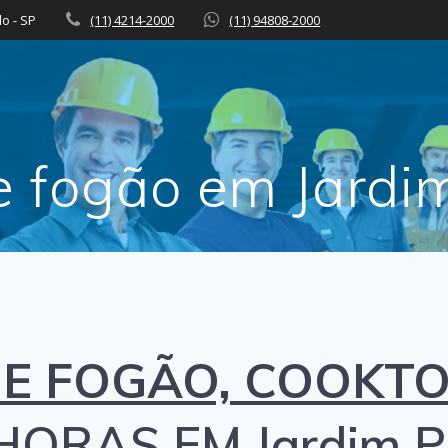
lo - SP
(11) 4214-2000
(11) 94808-2000
e fogão em Jardi
E FOGÃO, COOKTO
HORAS EM Jardim P