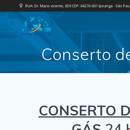
Skip
RUA: Dr. Mario vicente, 659 CEP: 04270-001 Ipiranga - São Pau
to
content
Conserto d
CONSERTO D
GÁS
24 