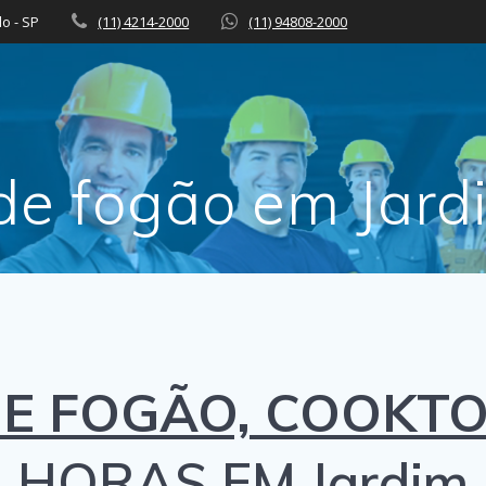
lo - SP
(11) 4214-2000
(11) 94808-2000
de fogão em Jard
E FOGÃO, COOKTO
 HORAS EM Jardim 