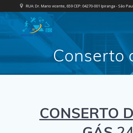
Skip
RUA: Dr. Mario vicente, 659 CEP: 04270-001 Ipiranga - São Pau
to
content
Conserto 
CONSERTO D
GÁS
24