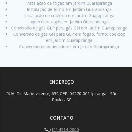
Instalação de fogão em Jardim Guarapiranga
Instalação de forno em Jardim Guarapiranga
Instalação de cooktop em Jardim Guarapiranga
aquecedor a gás em Jardim Guarapiranga
Conversão de gás GLP para gás GN em Jardim Guarapiranga
Conversão de gás GN para GLP em fogão, forno, cooktop
em Jardim Guarapiranga
Conversão de aquecedores em Jardim Guarapiranga
ENDEREÇO
RUA: Dr. Mario vicente, 659 CEP: 04270-001 Ipiranga - São
Paulo - SP
CONTATO
(11) 4214-2000