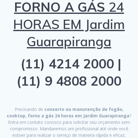
FORNO A GÁS
24
HORAS EM Jardim
Guarapiranga
(11) 4214 2000 |
(11) 9 4808 2000
Precisando de
conserto ou manutenção de fogão,
cooktop, forno a gás 24 horas em Jardim Guarapiranga
?
Entra em contato conosco para solicitar seu orçamento sem
compromisso. Mandaremos um profissional até onde você
estiver para realizar o serviço de maneira rápida e eficaz.