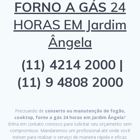
FORNO A GÁS
24
HORAS EM Jardim
Ângela
(11) 4214 2000 |
(11) 9 4808 2000
Precisando de
conserto ou manutenção de fogão,
cooktop, forno a gás 24 horas em Jardim Ângela
?
Entra em contato conosco para solicitar seu orçamento sem
compromisso. Mandaremos um profissional até onde você
estiver para realizar o serviço de maneira rápida e eficaz.