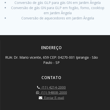
Conversão de gás GLP para gás GN em Jardim Ângela
Conversão de gás GN para GLP em fogão, forno, cooktop
em Jardim Ângela
Conversão de aquecedores em Jardim Ângela
ENDEREÇO
RUA: Dr. Mario vicente, 659 CEP: 04270-001 Ipiranga - São
Paulo - SP
CONTATO
(11) 4214-2000
(11) 94808-2000
Enviar E-mail