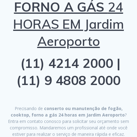
FORNO A GÁS
24
HORAS EM Jardim
Aeroporto
(11) 4214 2000 |
(11) 9 4808 2000
Precisando de
conserto ou manutenção de fogão,
cooktop, forno a gás 24 horas em Jardim Aeroporto
?
Entra em contato conosco para solicitar seu orçamento sem
compromisso. Mandaremos um profissional até onde você
estiver para realizar o serviço de maneira rápida e eficaz.