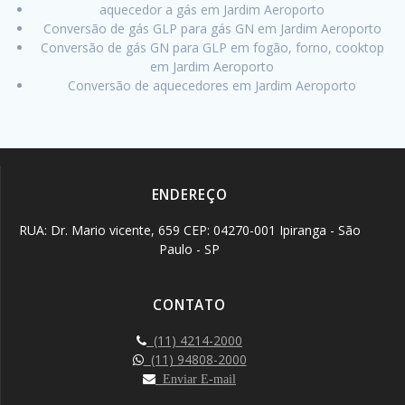
aquecedor a gás em Jardim Aeroporto
Conversão de gás GLP para gás GN em Jardim Aeroporto
Conversão de gás GN para GLP em fogão, forno, cooktop
em Jardim Aeroporto
Conversão de aquecedores em Jardim Aeroporto
ENDEREÇO
RUA: Dr. Mario vicente, 659 CEP: 04270-001 Ipiranga - São
Paulo - SP
CONTATO
(11) 4214-2000
(11) 94808-2000
Enviar E-mail