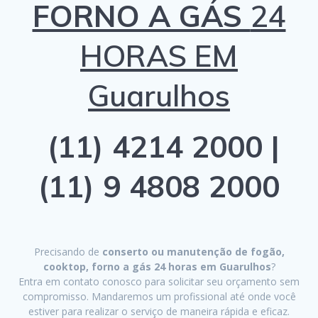
FORNO A GÁS
24
HORAS EM
Guarulhos
(11) 4214 2000 |
(11) 9 4808 2000
Precisando de
conserto ou manutenção de fogão,
cooktop, forno a gás 24 horas em Guarulhos
?
Entra em contato conosco para solicitar seu orçamento sem
compromisso. Mandaremos um profissional até onde você
estiver para realizar o serviço de maneira rápida e eficaz.