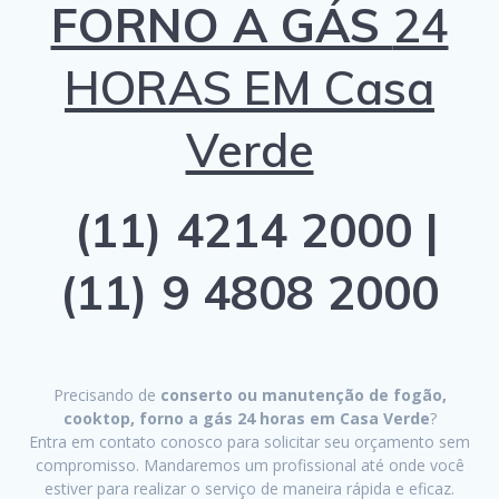
FORNO A GÁS
24
HORAS EM Casa
Verde
(11) 4214 2000 |
(11) 9 4808 2000
Precisando de
conserto ou manutenção de fogão,
cooktop, forno a gás 24 horas em Casa Verde
?
Entra em contato conosco para solicitar seu orçamento sem
compromisso. Mandaremos um profissional até onde você
estiver para realizar o serviço de maneira rápida e eficaz.