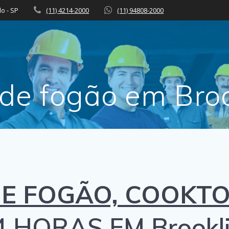
lo - SP
(11) 4214-2000
(11) 94808-2000
de fogão em Bro
E FOGÃO, COOKTO
4 HORAS EM Brookl