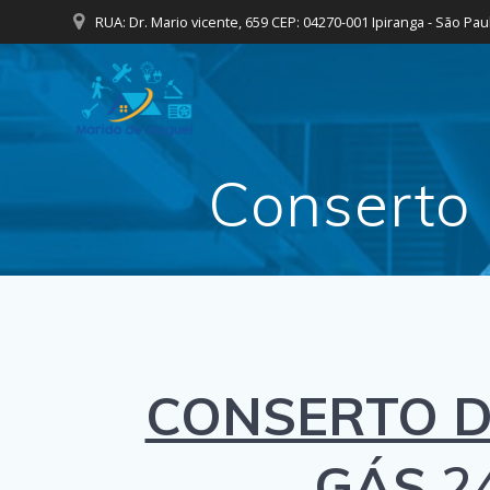
Skip
RUA: Dr. Mario vicente, 659 CEP: 04270-001 Ipiranga - São Pau
to
content
Conserto 
CONSERTO D
GÁS
2