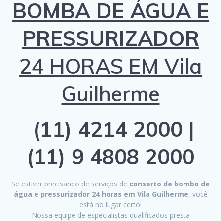
BOMBA DE ÁGUA E
PRESSURIZADOR
24 HORAS EM Vila
Guilherme
(11) 4214 2000 |
(11) 9 4808 2000
Se estiver precisando de serviços de
conserto de bomba de
água e pressurizador 24 horas em Vila Guilherme
, você
está no lugar certo!
Nossa equipe de especialistas qualificados presta