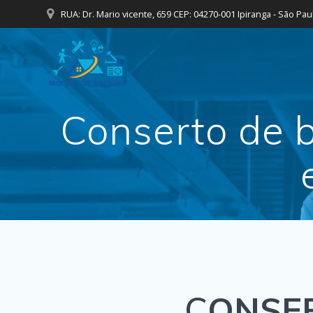
Skip
RUA: Dr. Mario vicente, 659 CEP: 04270-001 Ipiranga - São Pau
to
content
Conserto de 
C
ONSER