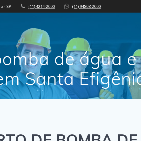
lo - SP
(11) 4214-2000
(11) 94808-2000
bomba de água e 
em Santa Efigêni
TO DE BOMBA DE