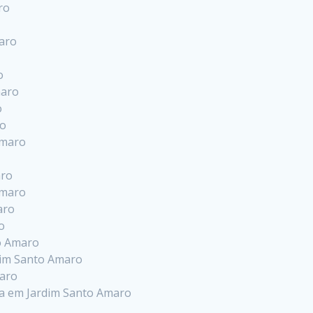
ro
maro
o
maro
o
ro
Amaro
aro
Amaro
aro
o
to Amaro
rdim Santo Amaro
maro
na em Jardim Santo Amaro