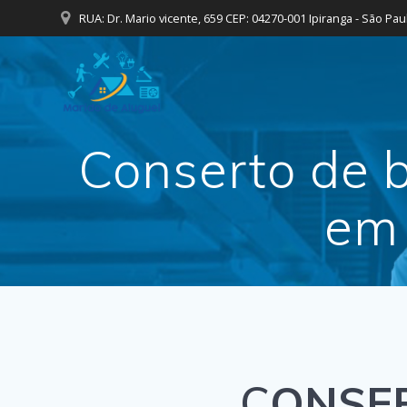
Skip
RUA: Dr. Mario vicente, 659 CEP: 04270-001 Ipiranga - São Pau
to
content
Conserto de 
em 
C
ONSER