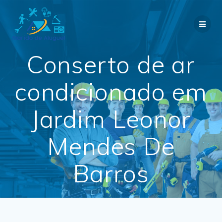
Skip
to
content
Conserto de ar
condicionado em
Jardim Leonor
Mendes De
Barros