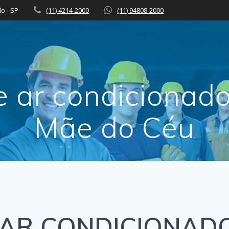
lo - SP
(11) 4214-2000
(11) 94808-2000
e ar condicionad
Mãe do Céu
 AR CONDICIONADO