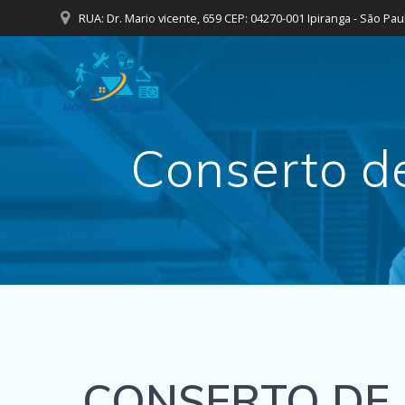
Skip
RUA: Dr. Mario vicente, 659 CEP: 04270-001 Ipiranga - São Pau
to
content
Conserto d
CONSERTO DE