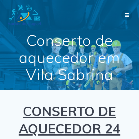
Skip
to
content
Conserto de
aquecedor em
Vila Sabrina
C
ONSERTO DE
AQUECEDOR 2
4