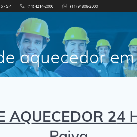
lo - SP
(11) 4214-2000
(11) 94808-2000
de aquecedor em 
E AQUECEDOR 2
4 
Paiva