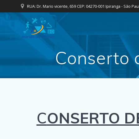
Skip
RUA: Dr. Mario vicente, 659 CEP: 04270-001 Ipiranga - São Pau
to
content
Conserto 
C
ONSERTO D