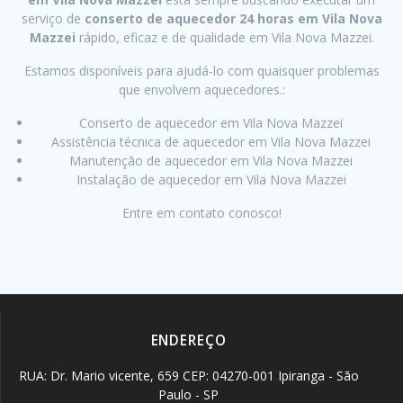
serviço de
conserto de aquecedor 24 horas em Vila Nova
Mazzei
rápido, eficaz e de qualidade em Vila Nova Mazzei.
Estamos disponíveis para ajudá-lo com quaisquer problemas
que envolvem aquecedores.:
Conserto de aquecedor em Vila Nova Mazzei
Assistência técnica de aquecedor em Vila Nova Mazzei
Manutenção de aquecedor em Vila Nova Mazzei
Instalação de aquecedor em Vila Nova Mazzei
Entre em contato conosco!
ENDEREÇO
RUA: Dr. Mario vicente, 659 CEP: 04270-001 Ipiranga - São
Paulo - SP