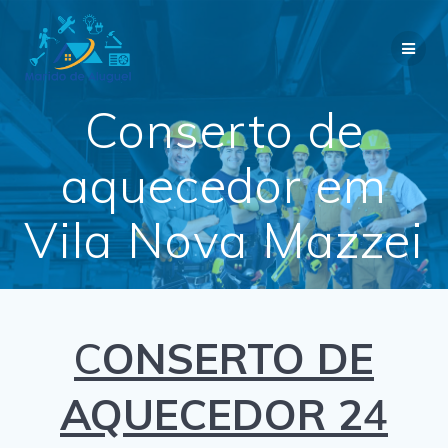
Skip
to
content
Conserto de
aquecedor em
Vila Nova Mazzei
C
ONSERTO DE
AQUECEDOR 2
4