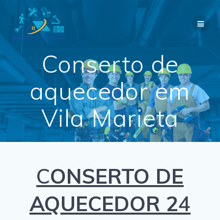
Skip
to
content
Conserto de
aquecedor em
Vila Marieta
C
ONSERTO DE
AQUECEDOR 2
4