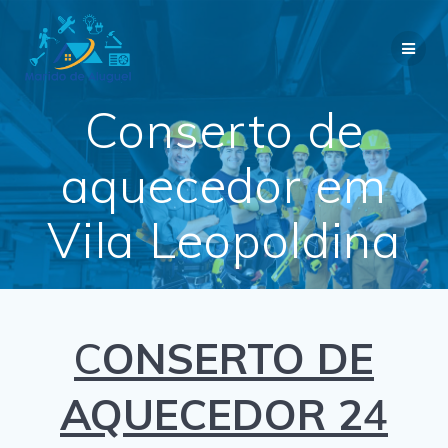
Skip
to
content
Conserto de
aquecedor em
Vila Leopoldina
C
ONSERTO DE
AQUECEDOR 2
4