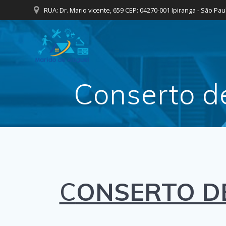
Skip
RUA: Dr. Mario vicente, 659 CEP: 04270-001 Ipiranga - São Pau
to
content
Conserto d
C
ONSERTO D