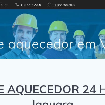
lo - SP
(11) 4214-2000
(11) 94808-2000
e aquecedor em V
E AQUECEDOR 2
4 
Jaguara