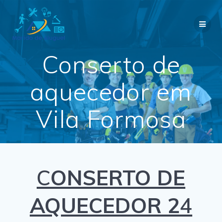
Skip
to
content
Conserto de
aquecedor em
Vila Formosa
C
ONSERTO DE
AQUECEDOR 2
4