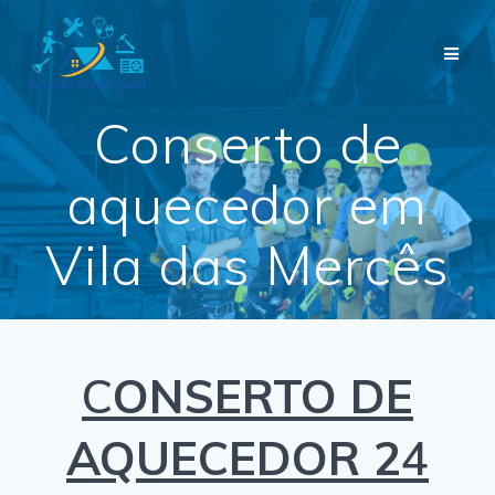
Skip
to
content
Conserto de
aquecedor em
Vila das Mercês
C
ONSERTO DE
AQUECEDOR 2
4