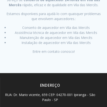
Mercês
rápido, eficaz e de qualidade em Vila das Mercês.
Estamos disponíveis para ajudá-lo com quaisquer problemas
que envolvem aquecedores.:
Conserto de aquecedor em Vila das Mercês
Assistência técnica de aquecedor em Vila das Mercês
Manutenção de aquecedor em Vila das Mercês
Instalação de aquecedor em Vila das Mercês
Entre em contato conosco!
ENDEREÇO
RUA: Dr. Mario vicente, 659 CEP: 04270-001 Ipiranga - São
Paulo - SP