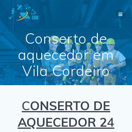
Skip
to
content
Conserto de
aquecedor em
Vila Cordeiro
C
ONSERTO DE
AQUECEDOR 2
4