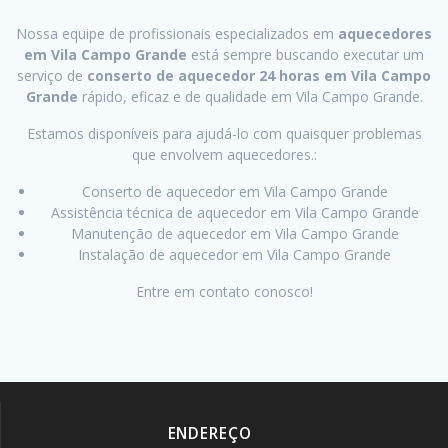
Nossa equipe de profissionais especializados em
aquecedores
em Vila Campo Grande
está sempre buscando executar um
serviço de
conserto de aquecedor 24 horas em Vila Campo
Grande
rápido, eficaz e de qualidade em Vila Campo Grande.
Estamos disponíveis para ajudá-lo com quaisquer problemas
que envolvem aquecedores.:
Conserto de aquecedor em Vila Campo Grande
Assistência técnica de aquecedor em Vila Campo Grande
Manutenção de aquecedor em Vila Campo Grande
Instalação de aquecedor em Vila Campo Grande
Entre em contato conosco!
ENDEREÇO