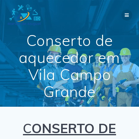
Skip
to
content
Conserto de
aquecedor em
Vila Campo
Grande
C
ONSERTO DE