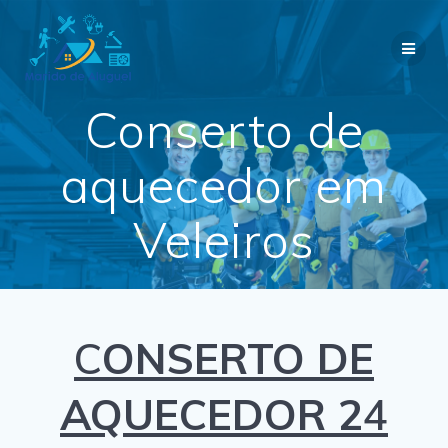
Skip
to
content
Conserto de
aquecedor em
Veleiros
C
ONSERTO DE
AQUECEDOR 2
4