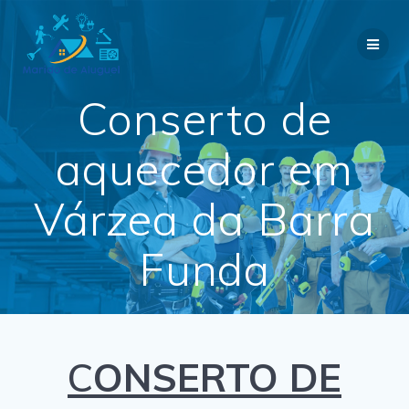
Skip
to
content
Conserto de
aquecedor em
Várzea da Barra
Funda
C
ONSERTO DE