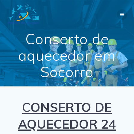
Skip
to
content
Conserto de
aquecedor em
Socorro
C
ONSERTO DE
AQUECEDOR 2
4