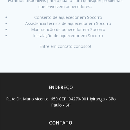
Estamos disponíveis para ajudá-lo com quaisquer problemas
que envolvem aquecedores.:
Conserto de aquecedor em Socorro
Assistência técnica de aquecedor em Socorro
Manutenção de aquecedor em Socorro
Instalação de aquecedor em Socorro
Entre em contato conosco!
ENDEREÇO
RUA: Dr. Mario vicente, 659 CEP: 04270-001 Ipiranga - São
Paulo - SP
CONTATO