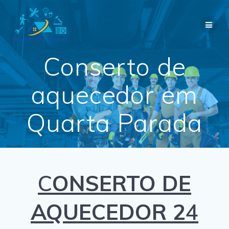
Skip
to
content
Conserto de
aquecedor em
Quarta Parada
C
ONSERTO DE
AQUECEDOR 2
4