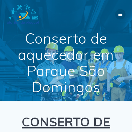
Skip
to
content
Conserto de
aquecedor em
Parque São
Domingos
C
ONSERTO DE