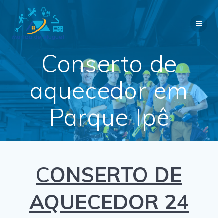
Skip
to
content
Conserto de
aquecedor em
Parque Ipê
C
ONSERTO DE
AQUECEDOR 2
4