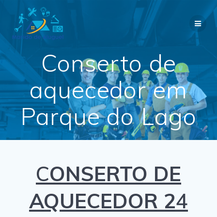
Skip
to
content
Conserto de
aquecedor em
Parque do Lago
C
ONSERTO DE
AQUECEDOR 2
4