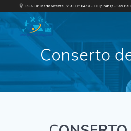
Skip
RUA: Dr. Mario vicente, 659 CEP: 04270-001 Ipiranga - São Pau
to
content
Conserto d
C
ONSERTO 