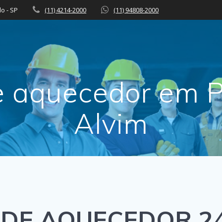
lo - SP
(11) 4214-2000
(11) 94808-2000
e aquecedor em P
Alvim
DE AQUECEDOR 2