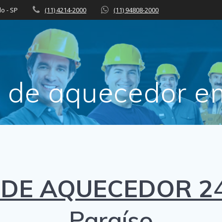
lo - SP
(11) 4214-2000
(11) 94808-2000
 de aquecedor e
DE AQUECEDOR 2
Paraíso