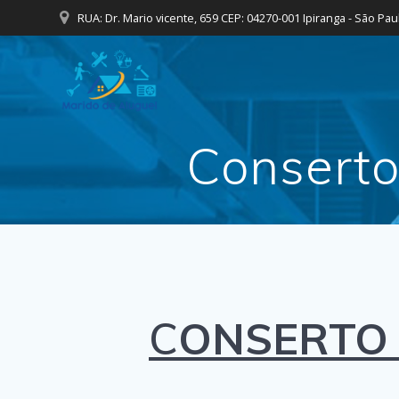
Skip
RUA: Dr. Mario vicente, 659 CEP: 04270-001 Ipiranga - São Pau
to
content
Conserto
C
ONSERTO 