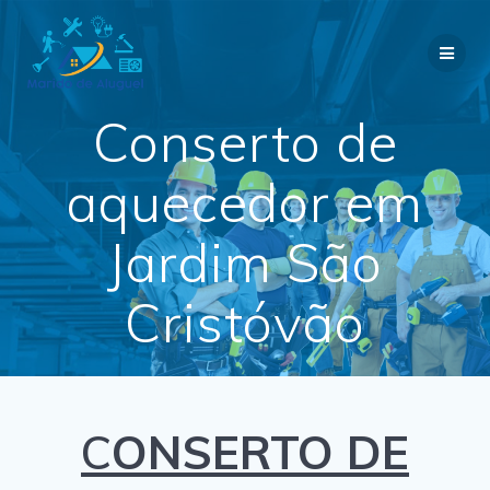
Skip
to
content
Conserto de
aquecedor em
Jardim São
Cristóvão
C
ONSERTO DE