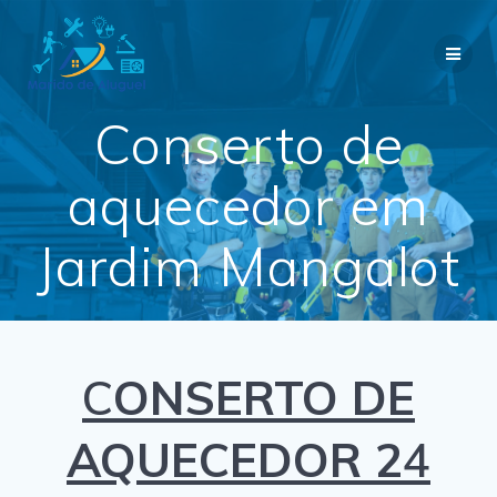
Skip
to
content
Conserto de
aquecedor em
Jardim Mangalot
C
ONSERTO DE
AQUECEDOR 2
4