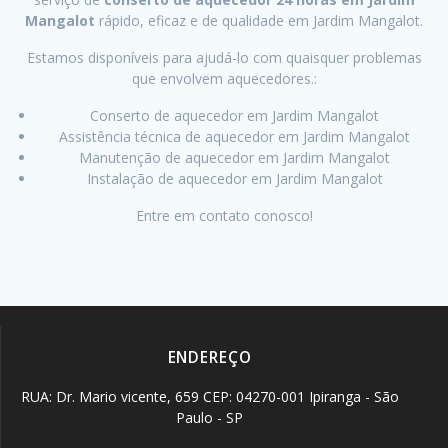
Mangalot
rápido, eficaz e de qualidade em Jardim Mangalot.
Estamos disponíveis para ajudá-lo com quaisquer problemas
que envolvem aquecedores.:
Conserto de aquecedor em Jardim Mangalot
Assistência técnica de aquecedor em Jardim Mangalot
Manutenção de aquecedor em Jardim Mangalot
Instalação de aquecedor em Jardim Mangalot
Entre em contato conosco!
ENDEREÇO
RUA: Dr. Mario vicente, 659 CEP: 04270-001 Ipiranga - São
Paulo - SP