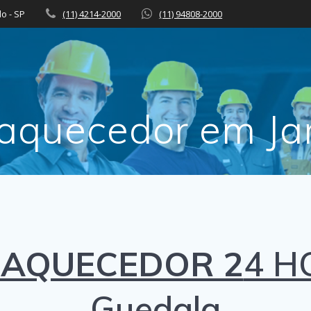
lo - SP
(11) 4214-2000
(11) 94808-2000
 aquecedor em Ja
 AQUECEDOR 2
4 H
Guedala