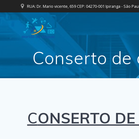
Skip
RUA: Dr. Mario vicente, 659 CEP: 04270-001 Ipiranga - São Pau
to
content
Conserto de
C
ONSERTO DE