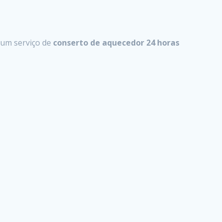
 um serviço de
conserto de aquecedor 24 horas