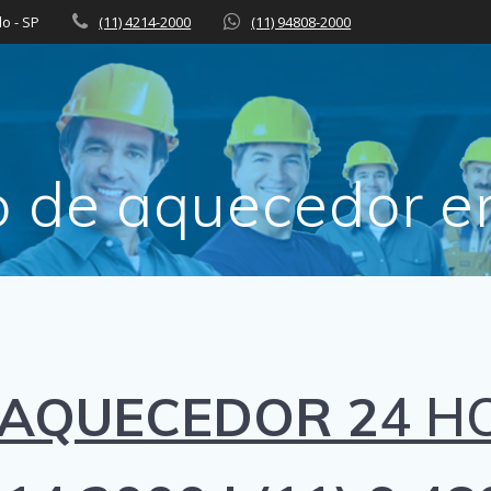
lo - SP
(11) 4214-2000
(11) 94808-2000
o de aquecedor e
 AQUECEDOR 2
4 H