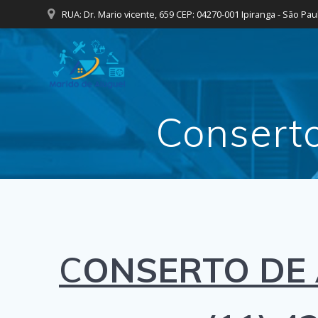
Skip
RUA: Dr. Mario vicente, 659 CEP: 04270-001 Ipiranga - São Pau
to
content
Consert
C
ONSERTO DE