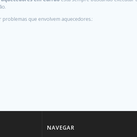
ão.
er problemas que envolvem aquecedores.:
NAVEGAR