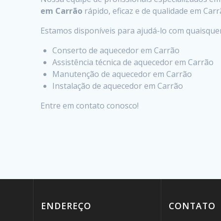
em Carrão
rápido, eficaz e de qualidade em Carr
Estamos disponíveis para ajudá-lo com quaisqu
Conserto de aquecedor em Carrão
Assistência técnica de aquecedor em Carrão
Manutenção de aquecedor em Carrão
Instalação de aquecedor em Carrão
Entre em contato conosco!
ENDEREÇO
CONTATO