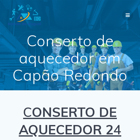
Skip
to
content
Conserto de
aquecedor em
Capão Redondo
C
ONSERTO DE
AQUECEDOR 2
4